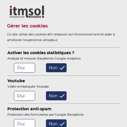
Itmsol
Gérer les cookies
Ce site utilise des cookies afin d'assurer son fonctionnement et aider à
améliorer l'expérience utilisateur.
ITMSOL
ITMSOL ACOUSTIQUE
-
Activer les cookies statistiques ?
Analyse et mesure d'audience Google Analytics
Oui
Non
/
/
Itmsol acoustique et vibration
Nos offres
Youtube
Sites Haute Qualité Environnementale
Vidéo embarquée Youtube
Oui
Non
Signalements riverains
Stations bruit
Protection anti-spam
Protection des formulaires par Google Recaptcha
Géophones et Accéléromètres
Oui
Non