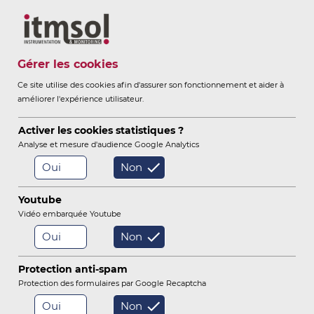
Itmsol
Gérer les cookies
Ce site utilise des cookies afin d'assurer son fonctionnement et aider à
améliorer l'expérience utilisateur.
ITMSOL
ITMSOL ACOUSTIQUE
-
Activer les cookies statistiques ?
Analyse et mesure d'audience Google Analytics
Oui
Non
/
/
Itmsol acoustique et vibration
Nos solutions
Youtube
Dossiers Bruit de Chantier
Vidéo embarquée Youtube
Oui
Non
Signalements riverains
Stations bruit
Protection anti-spam
Protection des formulaires par Google Recaptcha
Géophones et Accéléromètres
Oui
Non